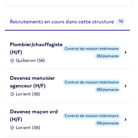
Recrutements de la structure
slide
1
of 1
Recrutements en cours dans cette structure
16
Plombier/chauffagiste
Contrat de mission intérimaire
(H/F)
35h/semaine
Quiberon (56)
Devenez menuisier
Contrat de mission intérimaire
agenceur (H/F)
35h/semaine
Lorient (56)
Devenez maçon vrd
Contrat de mission intérimaire
(H/F)
35h/semaine
Lorient (56)