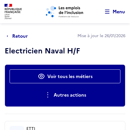
Retour au début de la page
Panneau de gestion des cookies
Aller au menu principal
Aller au contenu principal
Menu
Retour
Mise à jour le 26/01/2026
Electricien Naval H/F
Actions rapides
Voir tous les métiers
Autres actions
ETTI