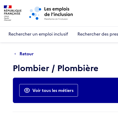
Retour au début de la page
Panneau de gestion des cookies
Aller au menu principal
Aller au contenu principal
Rechercher un emploi inclusif
Rechercher des pres
Retour
Plombier / Plombière
Actions rapides
Voir tous les métiers