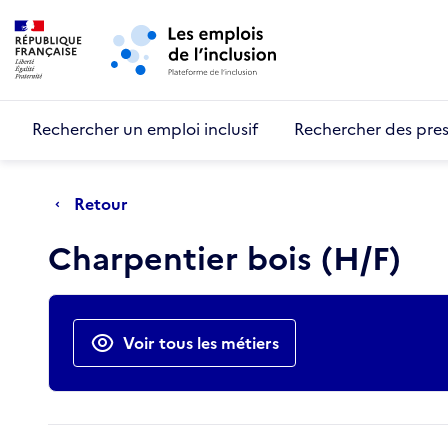
Retour au début de la page
Panneau de gestion des cookies
Aller au menu principal
Aller au contenu principal
Rechercher un emploi inclusif
Rechercher des pres
Retour
Charpentier bois (H/F)
Actions rapides
Voir tous les métiers