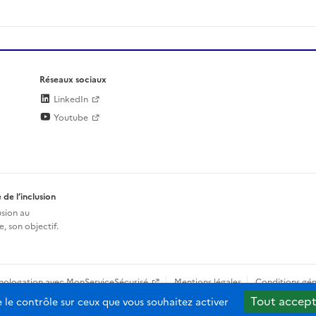
Réseaux sociaux
LinkedIn
Youtube
 de l’inclusion
usion au
, son objectif.
mologation avec MonServiceSécurisé
Mentions légales
Conditions gén
Tout accept
e le contrôle sur ceux que vous souhaitez activer
b-2.0