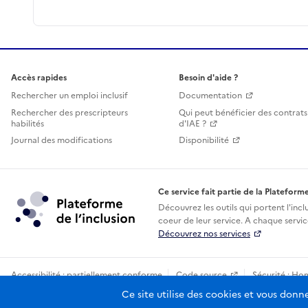
Accès rapides
Besoin d'aide ?
Rechercher un emploi inclusif
Documentation
Rechercher des prescripteurs
Qui peut bénéficier des contrats
habilités
d'IAE ?
Journal des modifications
Disponibilité
Ce service fait partie de la Plateforme
Découvrez les outils qui portent l'incl
coeur de leur service. A chaque service
Découvrez nos services
Accessibilité : partiellement conforme
Code source
Sécurité : Ho
Sauf mention contraire, tous les contenus de ce site sont sous licence
Ce site utilise des cookies et vous donn
etala