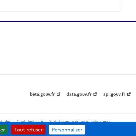
beta.gouv.fr
data.gouv.fr
api.gouv.fr
érales
Confidentialité
Statistiques, lexiques et indicateurs
er
Tout refuser
Personnaliser