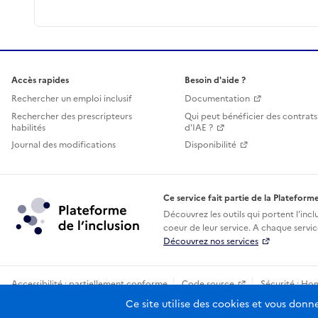
Accès rapides
Besoin d'aide ?
Rechercher un emploi inclusif
Documentation
Rechercher des prescripteurs
Qui peut bénéficier des contrats
habilités
d'IAE ?
Journal des modifications
Disponibilité
Ce service fait partie de la Plateforme
Découvrez les outils qui portent l'incl
coeur de leur service. A chaque service
Découvrez nos services
Accessibilité : partiellement conforme
Code source
Sécurité : Ho
Sauf mention contraire, tous les contenus de ce site sont sous licence
Ce site utilise des cookies et vous donn
etala