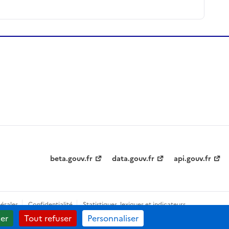
beta.gouv.fr
data.gouv.fr
api.gouv.fr
érales
Confidentialité
Statistiques, lexiques et indicateurs
er
Tout refuser
Personnaliser