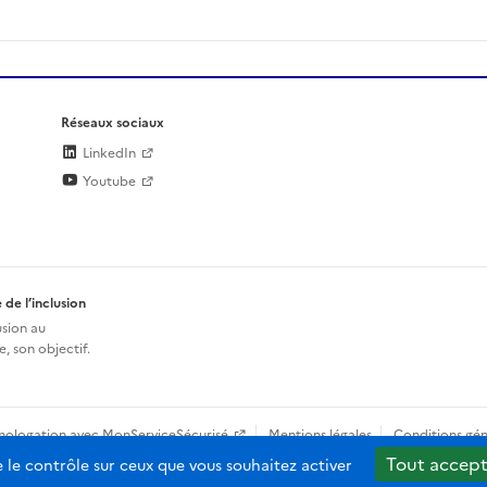
Réseaux sociaux
LinkedIn
Youtube
 de l’inclusion
usion au
, son objectif.
mologation avec MonServiceSécurisé
Mentions légales
Conditions gén
Tout accept
e le contrôle sur ceux que vous souhaitez activer
b-2.0