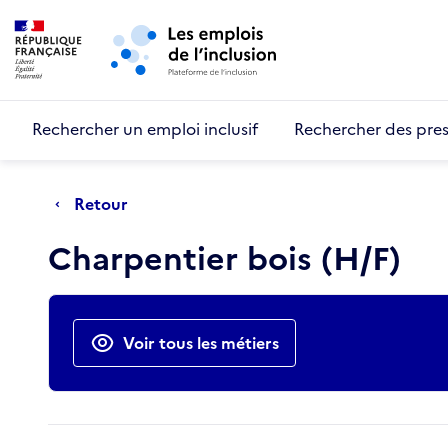
Retour au début de la page
Panneau de gestion des cookies
Aller au menu principal
Aller au contenu principal
Rechercher un emploi inclusif
Rechercher des pres
Retour
Charpentier bois (H/F)
Actions rapides
Voir tous les métiers