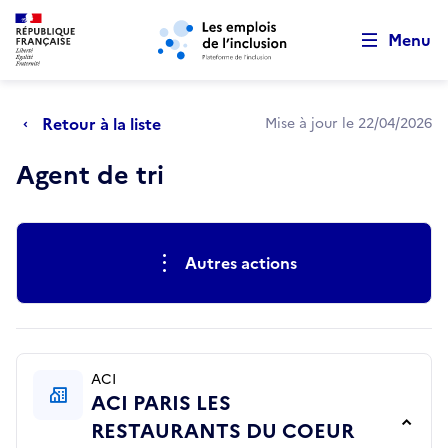
Retour au début de la page
Panneau de gestion des cookies
Aller au menu principal
Aller au contenu principal
Menu
Retour à la liste
Mise à jour le 22/04/2026
Agent de tri
Actions rapides
Autres actions
ACI
ACI PARIS LES
RESTAURANTS DU COEUR