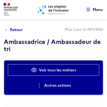
Retour au début de la page
Panneau de gestion des cookies
Aller au menu principal
Aller au contenu principal
Menu
Retour
Mise à jour le 19/11/2025
Ambassadrice / Ambassadeur de
tri
Actions rapides
Voir tous les métiers
Autres actions