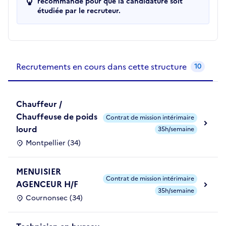
recommandé pour que la candidature soit
étudiée par le recruteur.
Recrutements de la structure
slide
1
of 1
Recrutements en cours dans cette structure
10
Chauffeur /
Chauffeuse de poids
Contrat de mission intérimaire
lourd
35h/semaine
Montpellier (34)
MENUISIER
Contrat de mission intérimaire
AGENCEUR H/F
35h/semaine
Cournonsec (34)