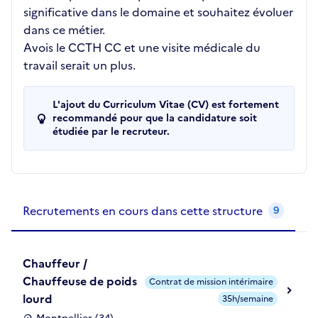
significative dans le domaine et souhaitez évoluer
dans ce métier.
Avois le CCTH CC et une visite médicale du
travail serait un plus.
L'ajout du Curriculum Vitae (CV) est fortement
recommandé pour que la candidature soit
étudiée par le recruteur.
Recrutements de la structure
slide
1
of 1
Recrutements en cours dans cette structure
9
Chauffeur /
Chauffeuse de poids
Contrat de mission intérimaire
lourd
35h/semaine