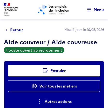
Retour au début de la page
Panneau de gestion des cookies
Aller au menu principal
Aller au contenu principal
Menu
Retour
Mise à jour le 19/05/2026
Aide couvreur / Aide couvreuse
1 poste ouvert au recrutement
Actions rapides
Postuler
Voir tous les métiers
Autres actions