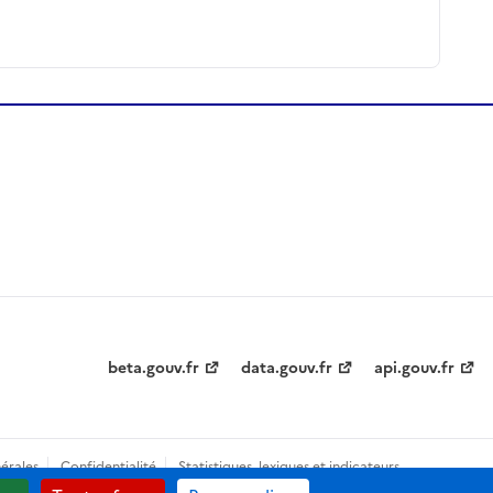
beta.gouv.fr
data.gouv.fr
api.gouv.fr
érales
Confidentialité
Statistiques, lexiques et indicateurs