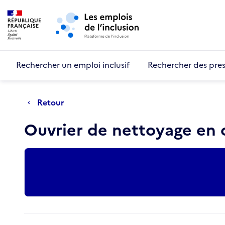
Retour au début de la page
Panneau de gestion des cookies
Aller au menu principal
Aller au contenu principal
Rechercher un emploi inclusif
Rechercher des pres
Retour
Ouvrier de nettoyage en c
Actions rapides