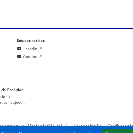
Réseaux sociaux
LinkedIn
Youtube
 de l’inclusion
usion au
, son objectif.
mologation avec MonServiceSécurisé
Mentions légales
Conditions gén