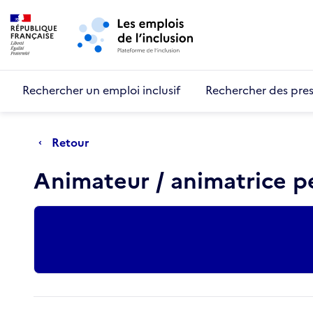
Retour au début de la page
Panneau de gestion des cookies
Aller au menu principal
Aller au contenu principal
Rechercher un emploi inclusif
Rechercher des pres
Retour
Animateur / animatrice p
Actions rapides