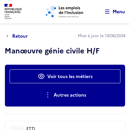
Retour au début de la page
Panneau de gestion des cookies
Aller au menu principal
Aller au contenu principal
Menu
Retour
Mise à jour le 13/06/2024
Manœuvre génie civile H/F
Actions rapides
Voir tous les métiers
Autres actions
ETTI