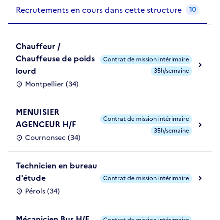
Recrutements de la structure
slide
1
of 1
Recrutements en cours dans cette structure
10
Chauffeur /
Chauffeuse de poids
Contrat de mission intérimaire
lourd
35h/semaine
Montpellier (34)
MENUISIER
Contrat de mission intérimaire
AGENCEUR H/F
35h/semaine
Cournonsec (34)
Technicien en bureau
d'étude
Contrat de mission intérimaire
Pérols (34)
Mécanicien Bus H/F
Contrat de mission intérimaire