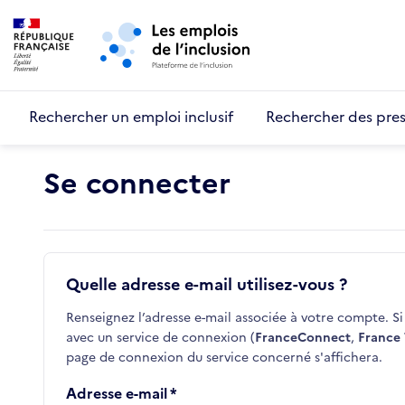
Retour au début de la page
Panneau de gestion des cookies
Aller au menu principal
Aller au contenu principal
Rechercher un emploi inclusif
Rechercher des pres
Se connecter
Quelle adresse e-mail utilisez-vous ?
Renseignez l’adresse e-mail associée à votre compte. Si 
avec un service de connexion (
FranceConnect
,
France 
page de connexion du service concerné s'affichera.
Adresse e-mail