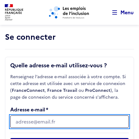
Retour au début de la page
Panneau de gestion des cookies
Aller au menu principal
Aller au contenu principal
Menu
Se connecter
Quelle adresse e-mail utilisez-vous ?
Renseignez l’adresse e-mail associée à votre compte. Si
cette adresse est utilisée avec un service de connexion
(
FranceConnect
,
France Travail
ou
ProConnect
), la
page de connexion du service concerné s'affichera.
Adresse e-mail
Adresse e-mail