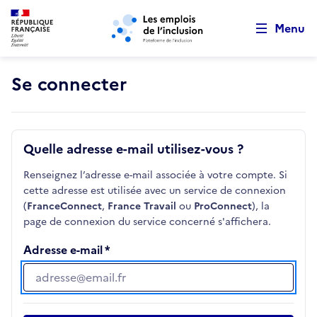
Retour au début de la page
Panneau de gestion des cookies
Aller au menu principal
Aller au contenu principal
Menu
Se connecter
Quelle adresse e-mail utilisez-vous ?
Renseignez l’adresse e-mail associée à votre compte. Si
cette adresse est utilisée avec un service de connexion
(
FranceConnect
,
France Travail
ou
ProConnect
), la
page de connexion du service concerné s'affichera.
Adresse e-mail
Adresse e-mail