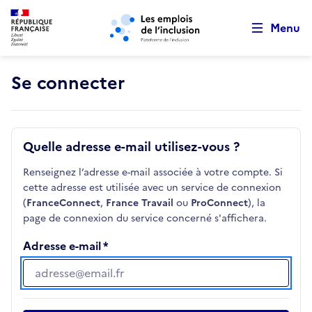
Retour au début de la page
Panneau de gestion des cookies
Aller au menu principal
Aller au contenu principal
Menu
Se connecter
Quelle adresse e-mail utilisez-vous ?
Renseignez l’adresse e-mail associée à votre compte. Si
cette adresse est utilisée avec un service de connexion
(
FranceConnect
,
France Travail
ou
ProConnect
), la
page de connexion du service concerné s'affichera.
Adresse e-mail
Adresse e-mail