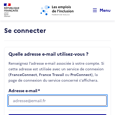
Retour au début de la page
Panneau de gestion des cookies
Aller au menu principal
Aller au contenu principal
Menu
Se connecter
Quelle adresse e-mail utilisez-vous ?
Renseignez l’adresse e-mail associée à votre compte. Si
cette adresse est utilisée avec un service de connexion
(
FranceConnect
,
France Travail
ou
ProConnect
), la
page de connexion du service concerné s'affichera.
Adresse e-mail
Adresse e-mail