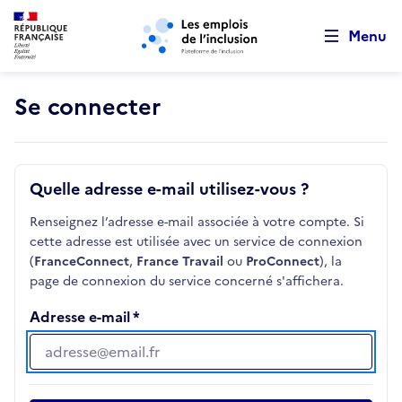
Retour au début de la page
Panneau de gestion des cookies
Aller au menu principal
Aller au contenu principal
Menu
Se connecter
Quelle adresse e-mail utilisez-vous ?
Renseignez l’adresse e-mail associée à votre compte. Si
cette adresse est utilisée avec un service de connexion
(
FranceConnect
,
France Travail
ou
ProConnect
), la
page de connexion du service concerné s'affichera.
Adresse e-mail
Adresse e-mail