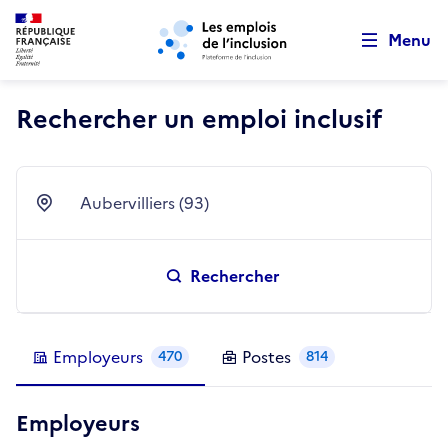
Retour au début de la page
Panneau de gestion des cookies
Aller au menu principal
Aller au contenu principal
Menu
Rechercher un emploi inclusif
Aubervilliers (93)
Ville
Rechercher
Employeurs
Postes
470
814
Employeurs