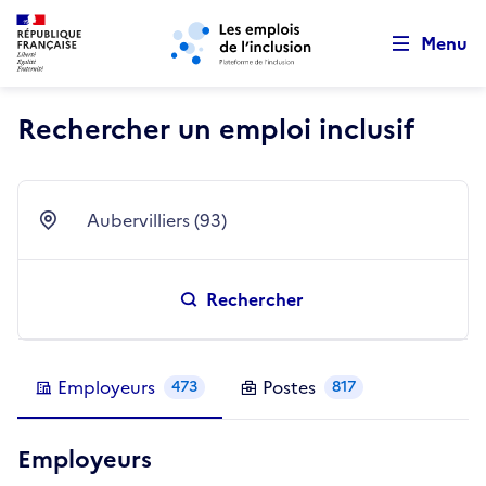
Retour au début de la page
Panneau de gestion des cookies
Aller au menu principal
Aller au contenu principal
Menu
Rechercher un emploi inclusif
Aubervilliers (93)
Ville
Rechercher
Employeurs
Postes
473
817
Employeurs