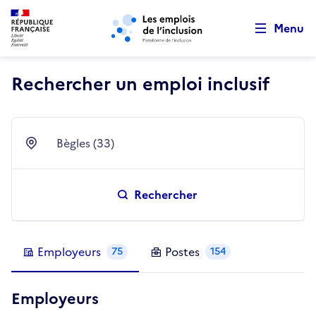
Retour au début de la page
Panneau de gestion des cookies
Aller au menu principal
Aller au contenu principal
Menu
Rechercher un emploi inclusif
Bègles (33)
Ville
Rechercher
Employeurs
Postes
75
154
Employeurs