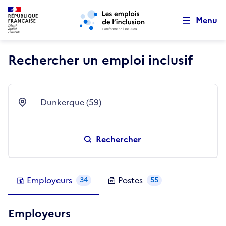
Retour au début de la page
Panneau de gestion des cookies
Aller au menu principal
Aller au contenu principal
Menu
Rechercher un emploi inclusif
Dunkerque (59)
Ville
Rechercher
Employeurs
Postes
34
55
Employeurs