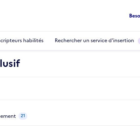
Beso
cripteurs habilités
Rechercher un service d'insertion
usif
utement
21