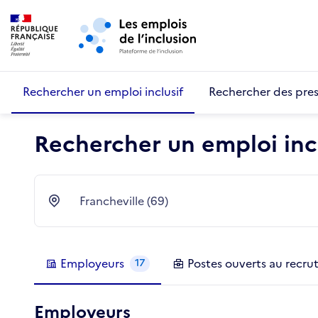
Retour au début de la page
Panneau de gestion des cookies
Aller au menu principal
Aller au contenu principal
Rechercher un emploi inclusif
Rechercher des pres
Rechercher un emploi incl
Francheville (69)
Ville
Employeurs
Postes
ouverts au recr
17
Employeurs