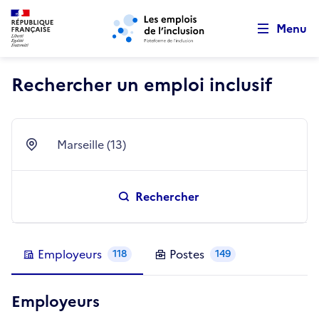
Retour au début de la page
Panneau de gestion des cookies
Aller au menu principal
Aller au contenu principal
Menu
Rechercher un emploi inclusif
Marseille (13)
Ville
Rechercher
Employeurs
Postes
118
149
Employeurs