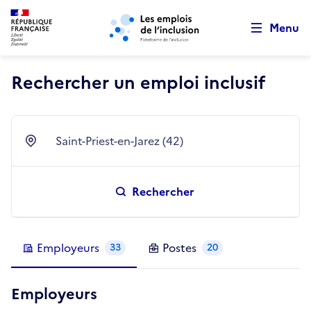
Retour au début de la page
Panneau de gestion des cookies
Aller au menu principal
Aller au contenu principal
Menu
Rechercher un emploi inclusif
Saint-Priest-en-Jarez (42)
Ville
Rechercher
Employeurs
Postes
33
20
Employeurs