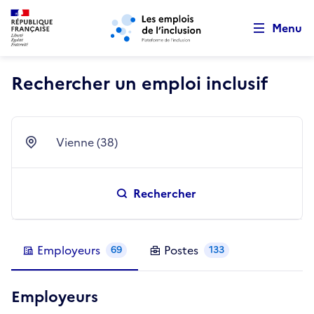
Retour au début de la page
Panneau de gestion des cookies
Aller au menu principal
Aller au contenu principal
Menu
Rechercher un emploi inclusif
Vienne (38)
Ville
Rechercher
Employeurs
Postes
69
133
Employeurs