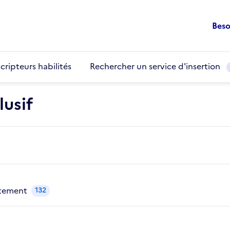
Beso
cripteurs habilités
Rechercher un service d'insertion
usif
utement
132