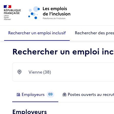
Retour au début de la page
Panneau de gestion des cookies
Aller au menu principal
Aller au contenu principal
Rechercher un emploi inclusif
Rechercher des pres
Rechercher un emploi incl
Vienne (38)
Ville
Employeurs
Postes
ouverts au recr
69
Employeurs