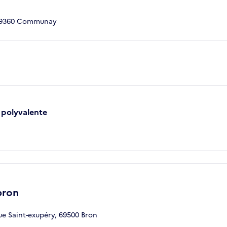
69360 Communay
e polyvalente
bron
e Saint-exupéry, 69500 Bron