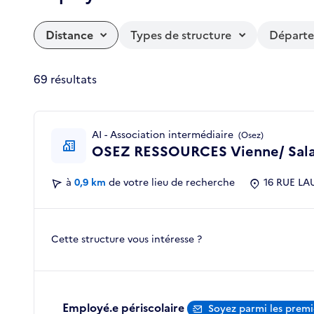
Distance
Types de structure
Départ
69 résultats
AI - Association intermédiaire
(Osez)
OSEZ RESSOURCES Vienne/ Salai
à
0,9 km
de votre lieu de recherche
16 RUE LA
Cette structure vous intéresse ?
Employé.e périscolaire
Soyez parmi les premi