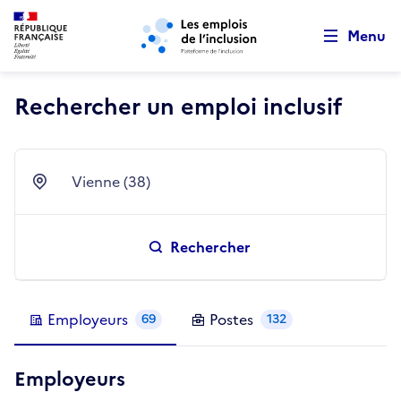
Retour au début de la page
Panneau de gestion des cookies
Aller au menu principal
Aller au contenu principal
Menu
Rechercher un emploi inclusif
Vienne (38)
Ville
Rechercher
Employeurs
Postes
69
132
Employeurs