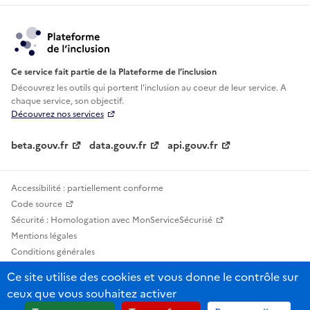
Ce service fait partie de la Plateforme de l’inclusion
Découvrez les outils qui portent l'inclusion au
coeur de leur service. A
chaque service, son objectif.
Découvrez nos services
beta.gouv.fr
data.gouv.fr
api.gouv.fr
Accessibilité : partiellement conforme
Code source
Sécurité : Homologation avec MonServiceSécurisé
Mentions légales
Conditions générales
Confidentialité
Ce site utilise des cookies et vous donne le contrôle sur
Statistiques, lexiques et indicateurs
ceux que vous souhaitez activer
Sauf mention contraire, tous les contenus de ce site sont sous licence