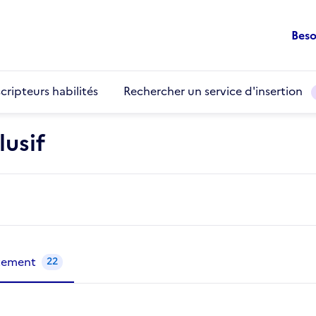
Beso
cripteurs habilités
Rechercher un service d'insertion
usif
utement
22