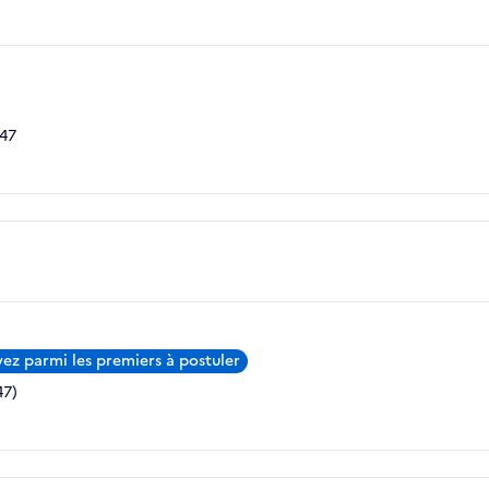
 47
ez parmi les premiers à postuler
47)