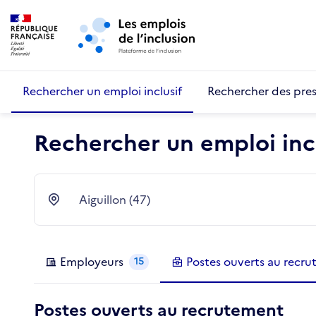
Retour au début de la page
Panneau de gestion des cookies
Aller au menu principal
Aller au contenu principal
Rechercher un emploi inclusif
Rechercher des pres
Rechercher un emploi incl
Aiguillon (47)
Ville
Employeurs
Postes
ouverts au recr
15
Postes ouverts au recrutement