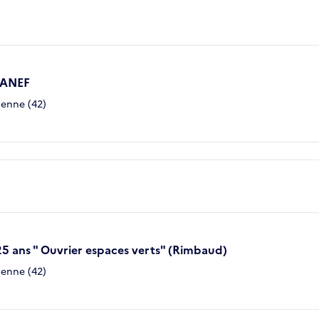
é ANEF
ienne (42)
25 ans " Ouvrier espaces verts" (Rimbaud)
ienne (42)