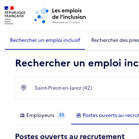
Retour au début de la page
Panneau de gestion des cookies
Aller au menu principal
Aller au contenu principal
Rechercher un emploi inclusif
Rechercher des pres
Rechercher un emploi incl
Saint-Priest-en-Jarez (42)
Ville
Employeurs
Postes
ouverts au recr
33
Postes ouverts au recrutement