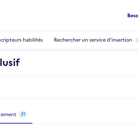
Beso
cripteurs habilités
Rechercher un service d'insertion
usif
utement
21