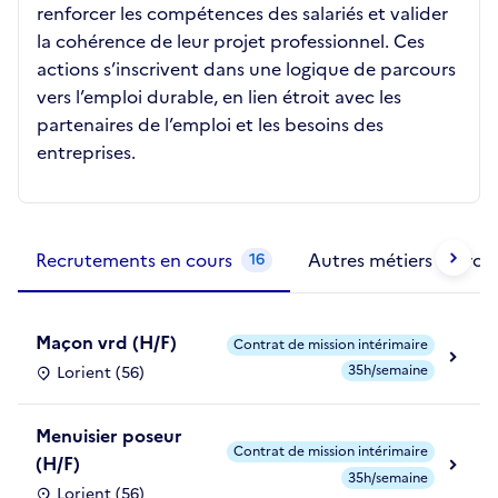
renforcer les compétences des salariés et valider
la cohérence de leur projet professionnel. Ces
actions s’inscrivent dans une logique de parcours
vers l’emploi durable, en lien étroit avec les
partenaires de l’emploi et les besoins des
entreprises.
Métiers de la structure
slide
1 to 2
of 2
Recrutements en cours
Autres métiers exercé
16
Maçon vrd (H/F)
Contrat de mission intérimaire
35h/semaine
Lorient (56)
Menuisier poseur
Contrat de mission intérimaire
(H/F)
35h/semaine
Lorient (56)