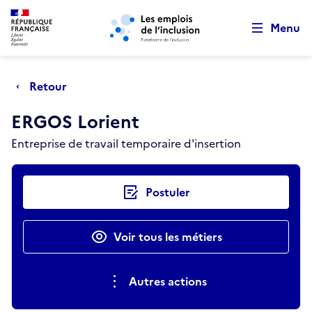
Retour au début de la page
Panneau de gestion des cookies
Aller au menu principal
Aller au contenu principal
Menu
Retour
ERGOS Lorient
Entreprise de travail temporaire d'insertion
Actions rapides
Postuler
Voir tous les métiers
Autres actions