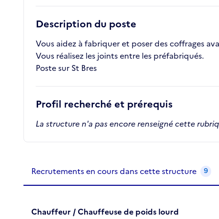
Description du poste
Vous aidez à fabriquer et poser des coffrages av
Vous réalisez les joints entre les préfabriqués.
Poste sur St Bres
Profil recherché et prérequis
La structure n'a pas encore renseigné cette rubri
Recrutements de la structure
slide
1
of 1
Recrutements en cours dans cette structure
9
Chauffeur / Chauffeuse de poids lourd