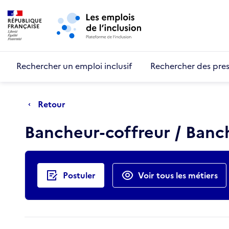
Retour au début de la page
Panneau de gestion des cookies
Aller au menu principal
Aller au contenu principal
Rechercher un emploi inclusif
Rechercher des pres
Retour
Bancheur-coffreur / Ban
Actions rapides
Postuler
Voir tous les métiers