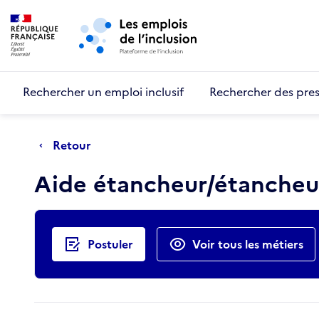
Retour au début de la page
Panneau de gestion des cookies
Aller au menu principal
Aller au contenu principal
Rechercher un emploi inclusif
Rechercher des pres
Retour
Aide étancheur/étanche
Actions rapides
Postuler
Voir tous les métiers