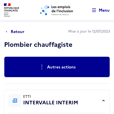
Retour au début de la page
Panneau de gestion des cookies
Aller au menu principal
Aller au contenu principal
Menu
Retour
Mise à jour le 12/07/2023
Plombier chauffagiste
Actions rapides
Autres actions
ETTI
INTERVALLE INTERIM