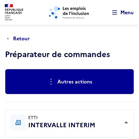
Retour au début de la page
Panneau de gestion des cookies
Aller au menu principal
Aller au contenu principal
Menu
Retour
Préparateur de commandes
Actions rapides
Autres actions
ETTI
INTERVALLE INTERIM