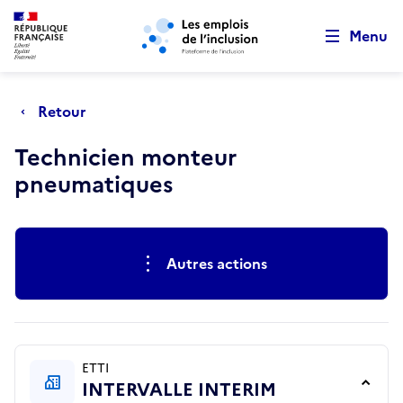
Retour au début de la page
Panneau de gestion des cookies
Aller au menu principal
Aller au contenu principal
Menu
Retour
Technicien monteur
pneumatiques
Actions rapides
Autres actions
ETTI
INTERVALLE INTERIM