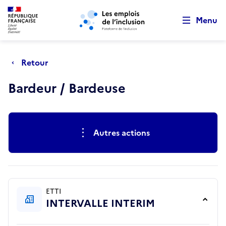
Retour au début de la page
Panneau de gestion des cookies
Aller au menu principal
Aller au contenu principal
Menu
Retour
Bardeur / Bardeuse
Actions rapides
Autres actions
ETTI
INTERVALLE INTERIM