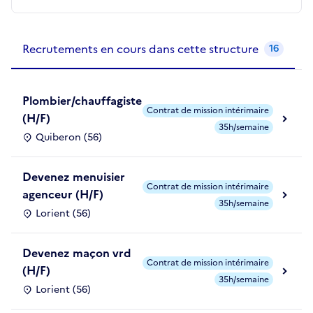
Recrutements de la structure
slide
1
of 1
Recrutements en cours dans cette structure
16
Plombier/chauffagiste
Contrat de mission intérimaire
(H/F)
35h/semaine
Quiberon (56)
Devenez menuisier
Contrat de mission intérimaire
agenceur (H/F)
35h/semaine
Lorient (56)
Devenez maçon vrd
Contrat de mission intérimaire
(H/F)
35h/semaine
Lorient (56)