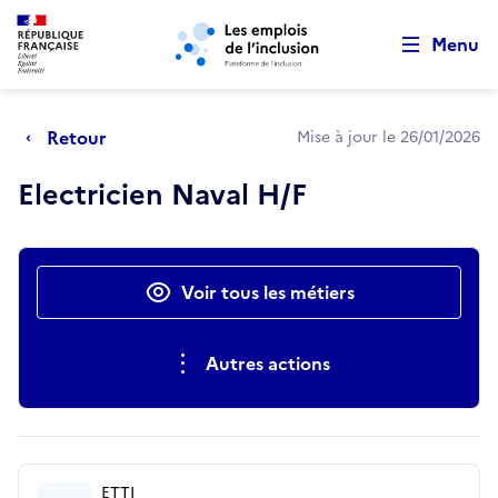
Retour au début de la page
Panneau de gestion des cookies
Aller au menu principal
Aller au contenu principal
Menu
Retour
Mise à jour le 26/01/2026
Electricien Naval H/F
Actions rapides
Voir tous les métiers
Autres actions
ETTI