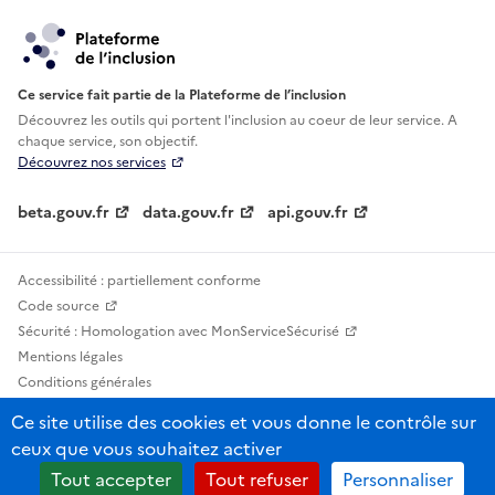
Ce service fait partie de la Plateforme de l’inclusion
Découvrez les outils qui portent l'inclusion au
coeur de leur service. A
chaque service, son objectif.
Découvrez nos services
beta.gouv.fr
data.gouv.fr
api.gouv.fr
Accessibilité : partiellement conforme
Code source
Sécurité : Homologation avec MonServiceSécurisé
Mentions légales
Conditions générales
Confidentialité
Ce site utilise des cookies et vous donne le contrôle sur
Statistiques, lexiques et indicateurs
ceux que vous souhaitez activer
Sauf mention contraire, tous les contenus de ce site sont sous licence
Tout accepter
Tout refuser
Personnaliser
etalab-2.0