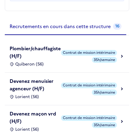
Recrutements de la structure
slide
1
of 1
Recrutements en cours dans cette structure
16
Plombier/chauffagiste
Contrat de mission intérimaire
(H/F)
35h/semaine
Quiberon (56)
Devenez menuisier
Contrat de mission intérimaire
agenceur (H/F)
35h/semaine
Lorient (56)
Devenez maçon vrd
Contrat de mission intérimaire
(H/F)
35h/semaine
Lorient (56)