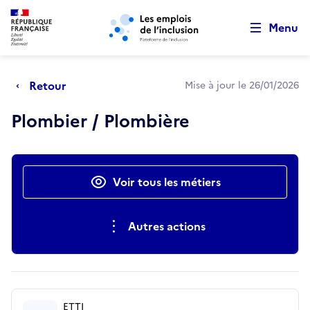
Retour au début de la page
Panneau de gestion des cookies
Aller au menu principal
Aller au contenu principal
Menu
Retour
Mise à jour le 26/01/2026
Plombier / Plombière
Actions rapides
Voir tous les métiers
Autres actions
ETTI