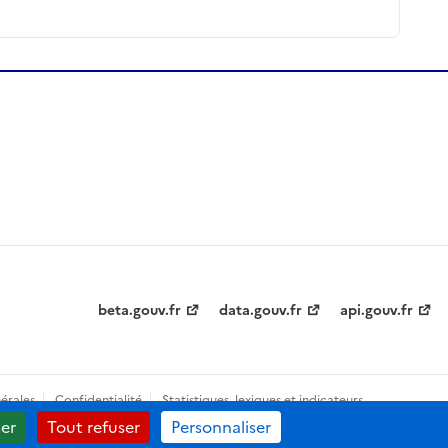
beta.gouv.fr
data.gouv.fr
api.gouv.fr
érales
Confidentialité
Statistiques, lexiques et indicateurs
er
Tout refuser
Personnaliser