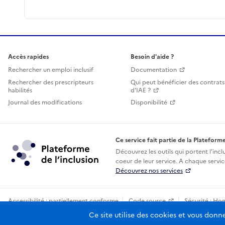
Accès rapides
Besoin d'aide ?
Rechercher un emploi inclusif
Documentation
Rechercher des prescripteurs
Qui peut bénéficier des contrats
habilités
d'IAE ?
Journal des modifications
Disponibilité
Ce service fait partie de la Plateforme
Découvrez les outils qui portent l'incl
coeur de leur service. A chaque service
Découvrez nos services
Accessibilité : partiellement conforme
Code source
Sécurité : Ho
Sauf mention contraire, tous les contenus de ce site sont sous licence
Ce site utilise des cookies et vous donn
etala