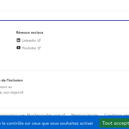
Réseaux sociaux
LinkedIn
Youtube
 de l’inclusion
usion au
, son objectif.
mologation avec MonServiceSécurisé
Mentions légales
Conditions gén
Tout accept
e le contrôle sur ceux que vous souhaitez activer
b-2.0