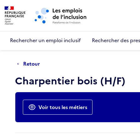
Retour au début de la page
Panneau de gestion des cookies
Aller au menu principal
Aller au contenu principal
Rechercher un emploi inclusif
Rechercher des pres
Retour
Charpentier bois (H/F)
Actions rapides
Voir tous les métiers