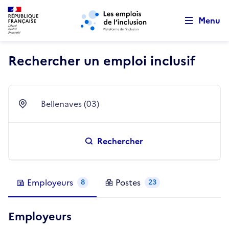
Retour au début de la page
Panneau de gestion des cookies
Aller au menu principal
Aller au contenu principal
Menu
Rechercher un emploi inclusif
Bellenaves (03)
Ville
Rechercher
Employeurs
Postes
8
23
Employeurs