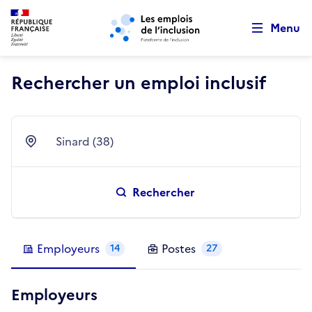
Retour au début de la page
Panneau de gestion des cookies
Aller au menu principal
Aller au contenu principal
Menu
Rechercher un emploi inclusif
Sinard (38)
Ville
Rechercher
Employeurs
Postes
14
27
Employeurs