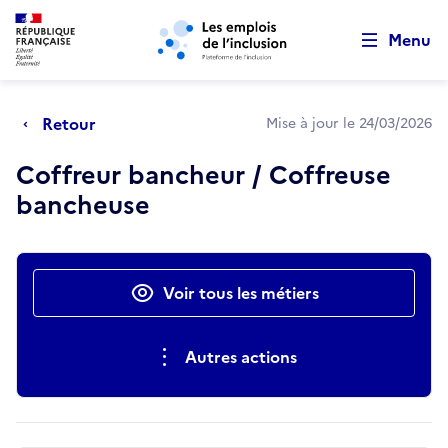
Retour au début de la page
Panneau de gestion des cookies
Aller au menu principal
Aller au contenu principal
Menu
Retour
Mise à jour le 24/03/2026
Coffreur bancheur / Coffreuse
bancheuse
Actions rapides
Voir tous les métiers
Autres actions